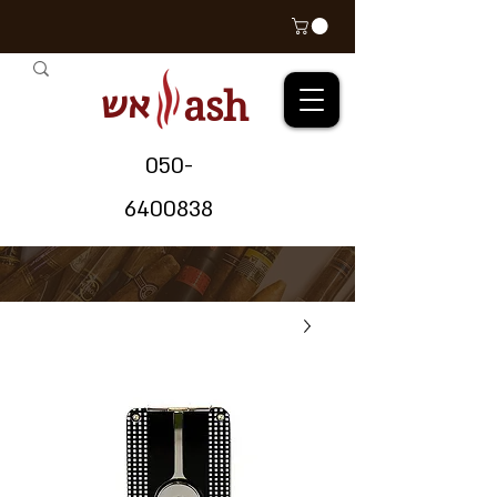
אש
ash
05
0-
64
00838