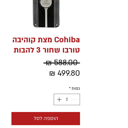
Cohiba מצת קוהיבה
טורבו שחור 3 להבות
מחיר
 ‏588.00 ‏₪ 
מחיר
רגיל
מבצע
כמות
*
הוספה לסל