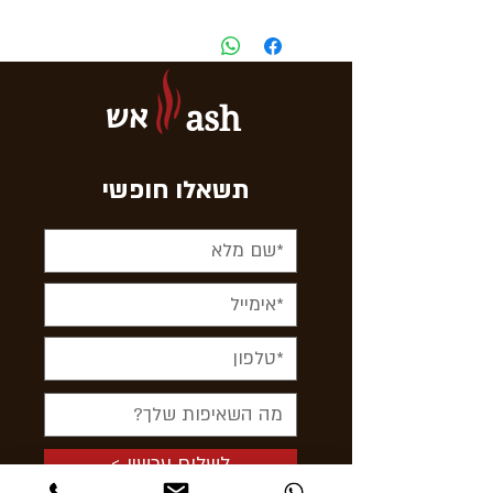
אש
ash
תשאלו חופשי
< לשלוח עכשיו