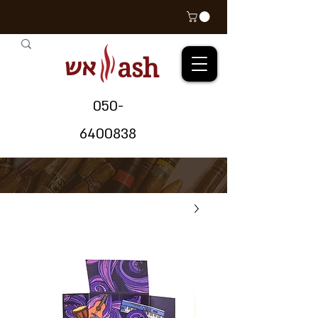
אש
ash
05
0-
64
00838