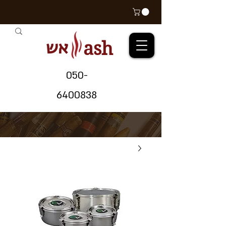
אש
ash
05
0-
64
00838