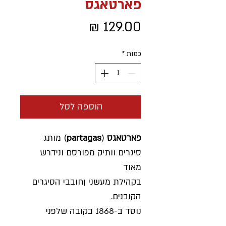
פארטאגס
מחיר
כמות
*
הוספה לסל
פארטאגס
(
partagas
) מותג
סיגרים וותיק מפורסם ונידרש
מאוד
בקהילת מעשני ןחובבי הסיגרים
הקובנים.
נוסד ב-1868 בקובה שלפני
המהפכה.