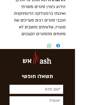
הידוע כיצרן סיגרים מסורתי
ואיכותי ברפובליקה הדומיניקנית.
חובבי סיגרים רבים מעריכים את
מוצריו, שלעיתים נחשבים לא
פחותים מהסיגרים הקובנים.
סדרת הקורוג'ו (Corojo)
קיימת
מאז שנת 1962, ומאופיינת בעישון
חלק, חוזק חלש שמתחזק
אש
ash
בהדרגה וארומות עדינות
ומורכבות.
תשאלו חופשי
גודל:
Robust Extra
אורך:
15 ס"מ
חוזק:
חלש עד בינוני
עטיף:
בהיר