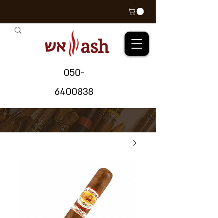
אש
ash
05
0-
64
00838