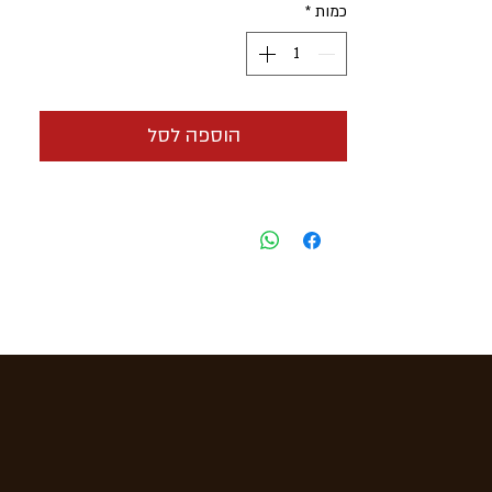
כמות
*
טעם
- תפוח
תוצרת
- דנמרק
הוספה לסל