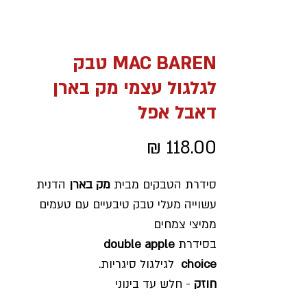
MAC BAREN טבק
לגלגול עצמי מק בארן
דאבל אפל
מחיר
סידרת הטבקים מבית
מק בארן
הדנית
עשוייה מעלי טבק טיבעיים עם טעמים
ממיצי צמחים
בסידרת
double apple
choice
לגילגול סיגריות.
חוזק
- חלש עד בינוני
מישקל
- 40 גרם