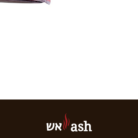
אש
ash