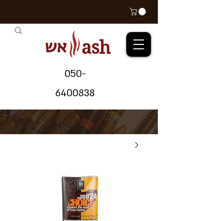
אש
ash
05
0-
64
00838