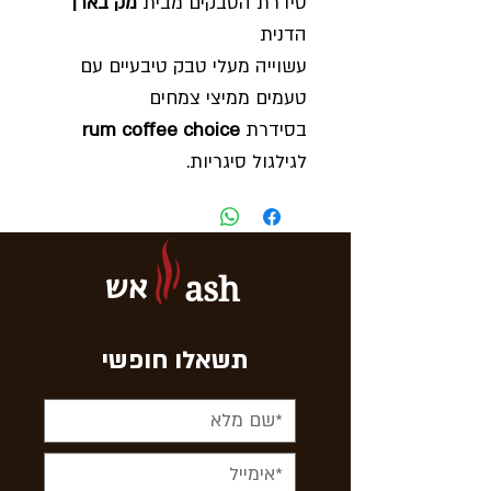
סידרת הטבקים מבית
מק בארן
הדנית
עשוייה מעלי טבק טיבעיים עם
טעמים ממיצי צמחים
בסידרת
rum coffee choice
לגילגול סיגריות.
חוזק
- חלש בינוני
טעם
- רום
מישקל
- 40 גרם
אש
ash
תוצרת
- דנמרק
תשאלו חופשי