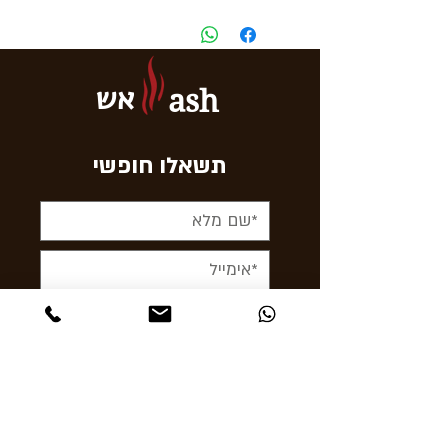
מאופי של סיגר איכותי בפורמט
קצר ונגיש.
גודל:
Puritos
אש
ash
אורך:
11 ס"מ
חוזק:
חלש - בינוני
טעם:
טבעי
תשאלו חופשי
אריזה:
5 סיגרלות
< לשלוח עכשיו