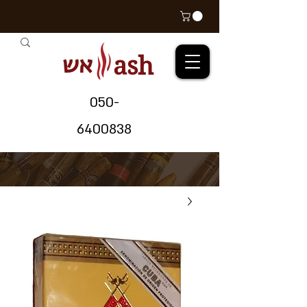
אש
ash
05
0-
64
00838