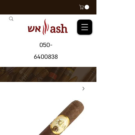
אש
ash
05
0-
64
00838