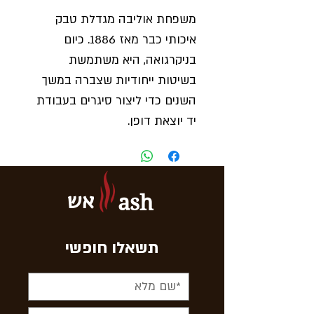
משפחת אוליבה מגדלת טבק
איכותי כבר מאז 1886. כיום
בניקרגואה, היא משתמשת
בשיטות ייחודיות שצברה במשך
השנים כדי ליצור סיגרים בעבודת
יד יוצאת דופן.
סדרת G מציעה חוויית עישון
עשירה ומדויקת, שכבשה את לב
חובבי הסיגרים.
אש
ash
גודל
: רובוסטו
אורך:
115 מ״מ
תשאלו חופשי
רינג
: 50
חוזק
: חלש עד בינוני
אריזה
: 25 סיגרים בקופסת עץ