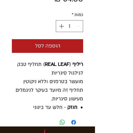
כמות
*
הוספה לסל
ריליף
(
REAL LEAF
) תחליף טבק
לגילגול סיגריות
מועשר בטרפנים וללא ניקוטין
תחליף זה מיועד בעיקר לניגמלים
מעישון סיגריות.
חוזק
- חלש עד בינוני
אריזה -
30 גרם בחפיסה
אריזה
- 5 חפיסות בקופסה