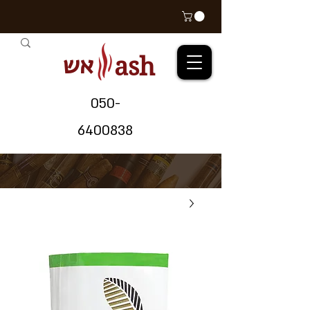
אש
ash
05
0-
64
00838