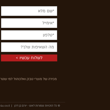
< לשלוח עכשיו
מכירה של מוצרי טבק ואלכוהול למי שטרם מלאו לו 18 
© כל הזכויות שמורות לאש - יורם בן דהן | www.ash4u.co.il