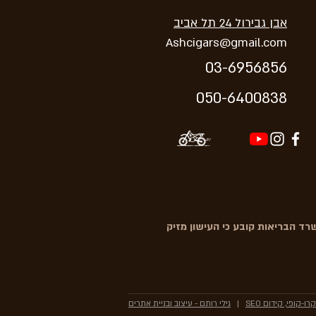
אבן גבירול 24 תל אביב
Ashcigars@gmail.com
03-6956856
05
0-64
00838
ד הבריאות קובע כי העישון מזיק
ו-קופי, קידום SEO
|
גילי רותם - עיצוב ובניית אתרים