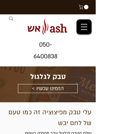
אש
ash
05
0-
64
00838
טבק לגלגול
< הזמינו עכשיו
עלי טבק מפיצוציה זה כמו טעם
של לחם יבש
עולם הטבק לגלגול
עבר מהפכה בשנים