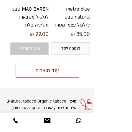
metro blue
MAC BAREN טבק
natural טבק
לגלגול מקבארן
לגלגול עצמי מטרו
ורג'יניה בלנד
מחיר
מחיר
הוספה לסל
אזל מהמלאי
עוד מוצרים
טיפ
- Natural tabaco Organic tabaco,
אלו סוגי טבק אורגני וטבעי ללא ריסוס,
ללא פגיעה בטעם ולכן הם מומלצים מאוד.
הידעת?
חשוב לשמור על טריות עלי הטבק